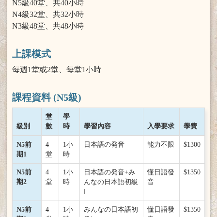
N5級40堂、共40小時
N4級32堂、共32小時
N3級48堂、共48小時
上課模式
每週1堂或2堂、每堂1小時
課程資料 (N5級)
堂
學
級別
數
時
學習內容
入學要求
學費
N5前
4
1小
日本語の発音
能力不限
$1300
期1
堂
時
N5前
4
1小
日本語の発音+み
懂日語發
$1350
期2
堂
時
んなの日本語初級
音
Ⅰ
N5前
4
1小
みんなの日本語初
懂日語發
$1350