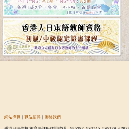
網站導覽
｜
職位招聘
｜
聯絡我們
香港日語學校/教育局註冊牌照號碼：585297, 593745, 595179, 6267