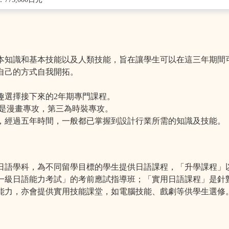
本知識和基本技能以及人類技能，旨在讓學生可以在這三年期間
自己的方式自我開拓。
趣選擇接下來的2年期專門課程。
二是漫畫專攻，第三為時裝專攻。
，經過五年時間，一般都已掌握到設計行業所需的知識及技能。
設綜合日語學科，為不同留學目標的學生提供日語課程，「升學課程
一級日語能力考試」的考前應試指導班；「實用日語課程」是針
能力，亦會提供實用技能課堂，如電腦技能、戲劇等供學生選修