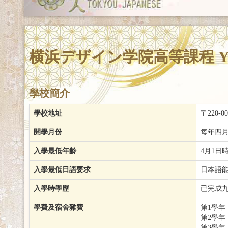
横浜デザイン学院高等課程 Yokoha
學校簡介
學校地址
〒220-
開學月份
每年四
入學最低年齡
4月1日
入學最低日語要求
日本語能
入學時學歷
已完成
學費及宿舍雜費
第1學年：
第2學年：
第3學年：