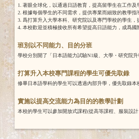
1. 著眼全球化，以通過日語教育，提高留學生在工作
2. 根據每個學生的不同需求，提供專業而細致的教學指
3. 爲打算升入大學本科、研究院以及專門學校的學生
4. 本校歡迎並積極接收所有希望提高日語能力，成爲
班別以不同能力、目的分班
學校分別開了「日本語能力試驗N1級、大學・研究院升
打算升入本校專門課程的學生可優先取錄
修畢日本語學科的學生可以透過內部升學，優先取錄本
實施以提高交流能力為目的的教學計劃
本校的學生可以參加開放式課程(從高等課程、服裝設