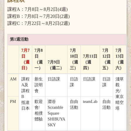
課程A：7月8日～8月2日(4週)
課程B：7月8日～7月20日(2週)
課程C：7月22日～8月2日(2週)
第1週活動
7月7
7月8
7月
7月
7月
日
日
10日
7月11日
12日
13日
（週
（週
7月9日
（週
（週
（週
（週
日）
一）
（週二）
三）
四）
五）
六）
AM
課程
新生
日語課
日語
日語課
日語
淺草
A及
説明
課
課
觀
課程
會
光/
B
東京
PM
歡迎
澀谷
自由
teamLab
自由
抵達
晴空
會/
Scramble
活動
活動
日本
塔
相撲
Square
體驗
SHIBUYA
SKY