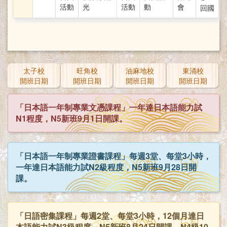
活動
光
活動
動
會
回國
太子校
旺角校
油麻地校
東涌校
開班日期
開班日期
開班日期
開班日期
「日本語一年制專業文憑課程」一年達日本語能力試
N1程度，N5新班9月1日開課。
「日本語一年制專業證書課程」每週3堂、每堂3小時，
一年達日本語能力試N2級程度，N5新班9月28日開
課。
「日語密集課程」每週2堂、每堂3小時，12個月達日
本語能力試N3級程度，N5新班8月24日開課，N4級10