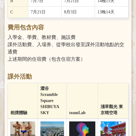
B
7月7日
7月21日
14晚15天
C
7月21日
8月3日
13晚14天
費用包含內容
入學金、學費、教材費、施設費
課外活動費、入場券、從學校出發至課外活動地點的交
通費
上述期間的住宿費（包含住宿方案）
課外活動
澀谷
Scramble
Square
SHIBUYA
淺草觀光 東
相撲體驗
SKY
teamLab
京晴空塔