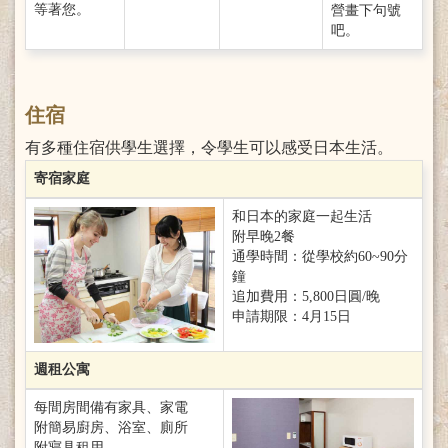
等著您。
營畫下句號
吧。
住宿
有多種住宿供學生選擇，令學生可以感受日本生活。
寄宿家庭
和日本的家庭一起生活
附早晚2餐
通學時間：從學校約60~90分
鐘
追加費用：5,800日圓/晚
申請期限：4月15日
週租公寓
每間房間備有家具、家電
附簡易廚房、浴室、廁所
附寢具租用