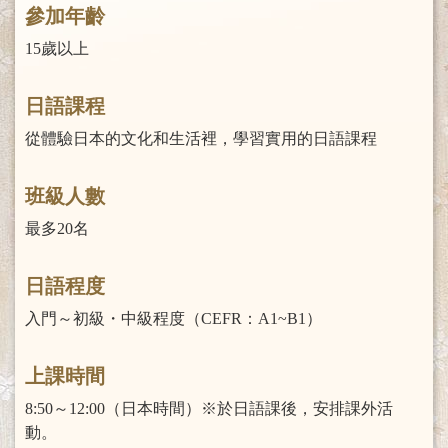
參加年齡
15歲以上
日語課程
從體驗日本的文化和生活裡，學習實用的日語課程
班級人數
最多20名
日語程度
入門～初級・中級程度（CEFR：A1~B1）
上課時間
8:50～12:00（日本時間）※於日語課後，安排課外活
動。