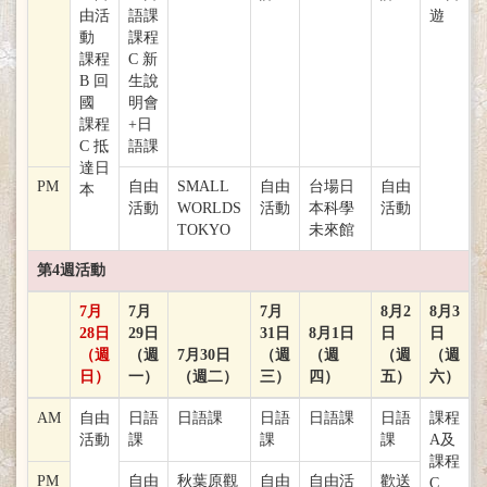
由活
語課
遊
動
課程
課程
C 新
B 回
生說
國
明會
課程
+日
C 抵
語課
達日
PM
自由
SMALL
自由
台場日
自由
本
活動
WORLDS
活動
本科學
活動
TOKYO
未來館
第4週活動
7月
7月
7月
8月2
8月3
28日
29日
31日
8月1日
日
日
（週
（週
7月30日
（週
（週
（週
（週
日）
一）
（週二）
三）
四）
五）
六）
AM
自由
日語
日語課
日語
日語課
日語
課程
活動
課
課
課
A及
課程
PM
自由
秋葉原觀
自由
自由活
歡送
C