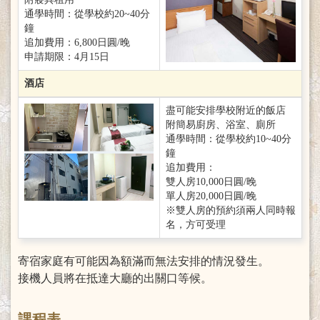
通學時間：從學校約20~40分
鐘
追加費用：6,800日圓/晚
申請期限：4月15日
酒店
盡可能安排學校附近的飯店
附簡易廚房、浴室、廁所
通學時間：從學校約10~40分
鐘
追加費用：
雙人房10,000日圓/晚
單人房20,000日圓/晚
※雙人房的預約須兩人同時報
名，方可受理
寄宿家庭有可能因為額滿而無法安排的情況發生。
接機人員將在抵達大廳的出關口等候。
課程表