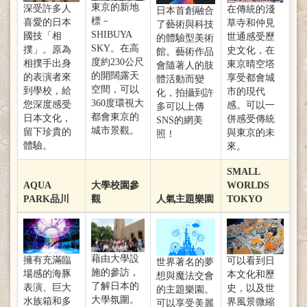
東京的新地
深受許多人
在傳統的淺
日本首創融合
標－
喜愛的日本
草寺和仲見
了藝術與科技
SHIBUYA
國技「相
世通感受歷
的體驗型美術
SKY。在高
撲」。原為
史文化，在
館。藝術作品
度約230公尺
相撲手出身
東京晴空塔
會隨著人的肢
的開闊露天
的表演者來
享受都會城
體活動而變
空間，可以
到學校，給
市的現代
化，拍攝到許
360度環視大
您深度感受
感。可以一
多可以上傳
都會東京的
日本文化，
併感受傳統
SNS的網美
城市景觀。
留下珍貴的
與東京的未
照！
體驗。
來。
SMALL
AQUA
大學校園參
WORLDS
PARK品川
觀
人氣主題樂園
TOKYO
藉由大學設
擁有充滿臨
可以看到日
世界著名的夢
施的參訪，
場感的海豚
本文化和歷
想與魔法交會
了解日本的
表演、巨大
史，以及世
的主題樂園。
大學氛圍。
水族箱和多
界風景微縮
可以享受美麗