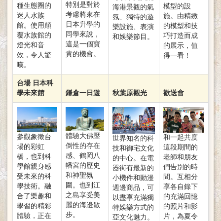
特別是對於
種生態圈的
模型的設
海港景觀的氣
考慮將來在
迷人水族
施。由精緻
氛、獨特的遊
日本升學的
館。使用顛
的模型和技
樂設施、表演
同學來說，
覆水族館的
巧打造而成
和娛樂節目。
這是一個寶
燈光和音
的展示，值
貴的機會。
效，令人驚
得一看！
嘆。
台場 日本科
學未來館
鎌倉一日遊
秋葉原觀光
歡送會
體驗大佛壓
參觀象徵台
和一起共度
世界知名的科
倒性的存在
場的彩虹
這段期間的
技和御宅文化
感、鶴岡八
橋，也到科
老師和朋友
的中心。在電
幡宮的歷史
學館親身感
們告別的時
器街有最新的
和神聖氛
受未來的科
間。互相分
小機件和動漫
圍。也到江
學技術。融
享各自錄下
週邊商品，可
之島享受美
合了樂趣和
的充滿回憶
以盡享充滿獨
麗的海邊散
學習的精彩
的照片和影
特娛樂方式的
步。
體驗，正在
片，為夏令
亞文化魅力。