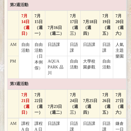
第2週活動
7月
7月
7月
7月
7月
14日
15日
17日
7月18日
19日
20日
（週
（週
7月16日
（週
（週
（週
（週
日）
一）
（週二）
三）
四）
五）
六）
AM
自由
自由
日語課
日語
日語課
日語
人氣
活動
活動
課
課
主題
（日
樂園
PM
AQUA
自由
大學校
自由
本例
PARK 品
活動
園參觀
活動
假）
川
第3週活動
7月
7月
7月
7月
7月
21日
22日
24日
7月25日
26日
27日
（週
（週
7月23日
（週
（週
（週
（週
日）
一）
（週二）
三）
四）
五）
六）
AM
課程
課程
日語課
日語
日語課
日語
鎌倉
A 自
A 日
課
課
一日