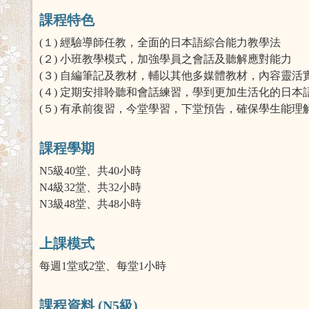
課程特色
(１) 經驗導師任教，全面的日本語綜合能力教學法
(２) 小班教學模式，加強學員之會話及聽解應對能力
(３) 自編筆記及教材，輔以其他多媒體教材，內容靈活
(４) 定期安排聆聽和會話練習，學到更加生活化的日本
(５) 有承前復習，今堂學習，下堂預告，確保學生能理
課程學期
N5級40堂、共40小時
N4級32堂、共32小時
N3級48堂、共48小時
上課模式
每週1堂或2堂、每堂1小時
課程資料 (N5級)