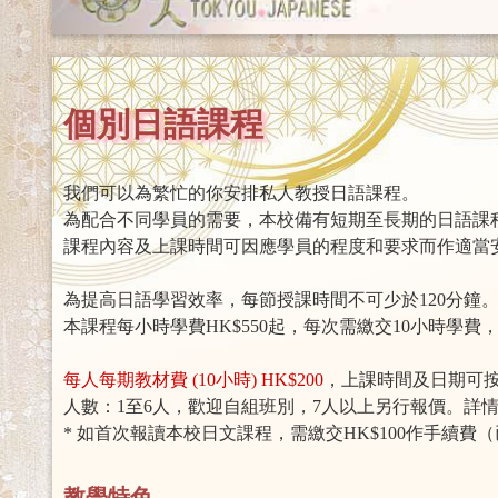
個別日語課程
我們可以為繁忙的你安排私人教授日語課程。
為配合不同學員的需要，本校備有短期至長期的日語課
課程內容及上課時間可因應學員的程度和要求而作適當
為提高日語學習效率，每節授課時間不可少於120分鐘
本課程每小時學費HK$550起，每次需繳交10小時學費
每人每期教材費 (10小時) HK$200
，上課時間及日期可
人數：1至6人，歡迎自組班別，7人以上另行報價。詳
* 如首次報讀本校日文課程，需繳交HK$100作手續費
教學特色