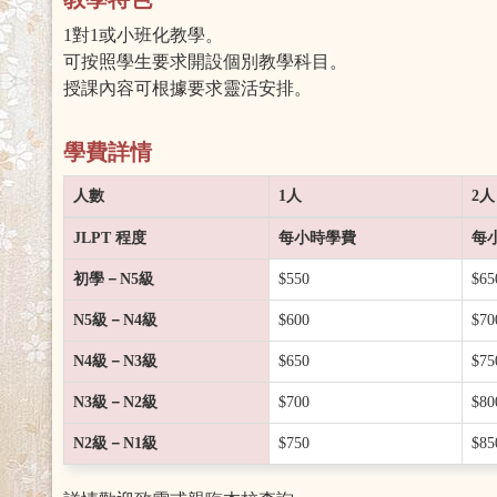
1對1或小班化教學。
可按照學生要求開設個別教學科目。
授課內容可根據要求靈活安排。
學費詳情
人數
1人
2人
JLPT 程度
每小時學費
每
初學－N5級
$550
$65
N5級－N4級
$600
$70
N4級－N3級
$650
$75
N3級－N2級
$700
$80
N2級－N1級
$750
$85