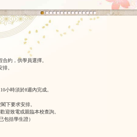
程合約，供學員選擇。
安排。
。
，10小時須於8週內完成。
按閣下要求安排。
情歡迎致電或親臨本校查詢。
（已包括學生證）