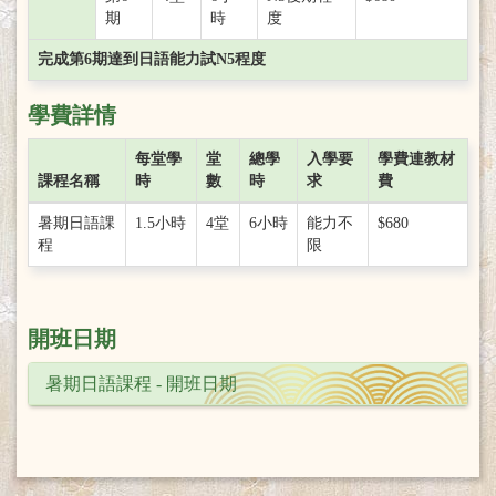
期
時
度
完成第6期達到日語能力試N5程度
學費詳情
每堂學
堂
總學
入學要
學費連教材
課程名稱
時
數
時
求
費
暑期日語課
1.5小時
4堂
6小時
能力不
$680
程
限
開班日期
暑期日語課程 - 開班日期