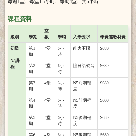
每週1堂、每堂1.5小時、每期4堂、共6小時
課程資料
堂
級別
學期
數
學時
入學要求
學費連教材費
初級
第1
4堂
6小
能力不限
$680
期
時
N5課
第2
4堂
6小
懂日語發音
$680
程
期
時
第3
4堂
6小
N5前期程
$680
期
時
度
第4
4堂
6小
N5前期程
$680
期
時
度
第5
4堂
6小
N5後期程
$680
期
時
度
第6
4堂
6小
N5後期程
$680