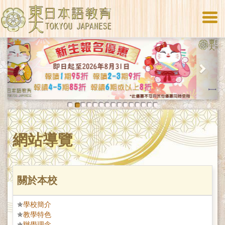
Togg
navi
Previous
Next
網站導覽
關於本校
學校簡介
教學特色
辦學理念