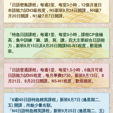
「日語密集課程」每週2堂、每堂3小時，12個月達日
本語能力試N3級程度，N5新班8月24日開課，N4級7
月20日開課，N1級7月7日開課。
「特急日語課程」每週1堂、每堂3小時，課程CP值極
高，集中訓練「聽、講、寫、讀」四大主要綜合日語能
力，新班8月15日及8月25日開課N5-N1程度，歡迎插
班。
「日語普通課程」每週1堂、每堂1.5小時，6個月可達
日語能力試N5程度，每月學費$720。新班8月13日、8
月21日、8月22日開課。N5-N1程度，歡迎插班。
「8週N5日語特急精英課程」新班8月7日 (逢星期二、
五) 開課，尚餘少量名額。
「N4日語特急精英課程」新班9月25日 (逢星期二、五)