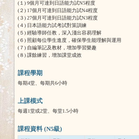
(１) 9個月可達到日語能力試N5程度
(２) 17個月可達到日語能力試N4程度
(３) 27個月可達到日語能力試N3程度
(４) 日本語能力試考試對策訓練
(５) 經驗導師任教，深入淺出容易理解
(６) 照顧每位學生進度，確保學生能理解與運用
(７) 自編筆記及教材，增加學習樂趣
(８) 課餘練習，增加課堂成效
課程學期
每期4堂、每期共6小時
上課模式
每週1堂或2堂、每堂1.5小時
課程資料 (N5級)