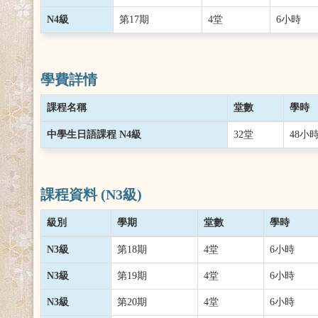
N4級
第17期
4堂
6小時
學費詳情
課程名稱
堂數
學時
中學生日語課程 N4級
32堂
48小
課程資料 (N3級)
級別
學期
堂數
學時
N3級
第18期
4堂
6小時
N3級
第19期
4堂
6小時
N3級
第20期
4堂
6小時