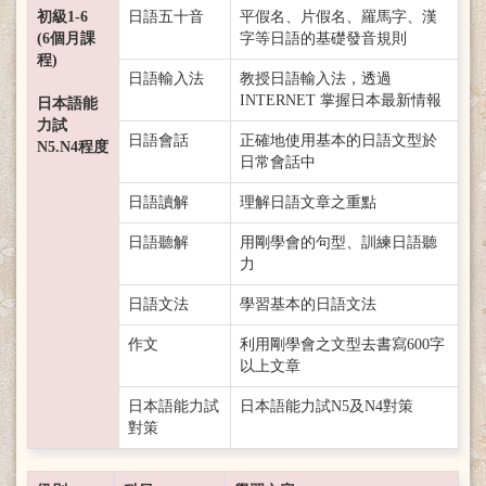
初級1-6
日語五十音
平假名、片假名、羅馬字、漢
(6個月課
字等日語的基礎發音規則
程)
日語輸入法
教授日語輸入法，透過
INTERNET 掌握日本最新情報
日本語能
力試
日語會話
正確地使用基本的日語文型於
N5.N4程度
日常會話中
日語讀解
理解日語文章之重點
日語聽解
用剛學會的句型、訓練日語聽
力
日語文法
學習基本的日語文法
作文
利用剛學會之文型去書寫600字
以上文章
日本語能力試
日本語能力試N5及N4對策
對策