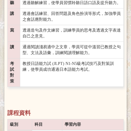
聽
透過聽解練習，使學員習慣聆聽日語口語及提升聽力。
講
透過會話練習、回答問題及角色扮演等形式，加強學員
之會話應對能力。
寫
透過造句及作文練習，訓練學員的思考及透過文字表達
自己之意見。
讀
通過閱讀淺易適中之文章，學員可從中溫習已教授之句
型、文法及語彙，訓練閱讀理解能力。
考
教授日語能力試 (JLPT) N1-N5級考試技巧及對策訓
試
練，使學員成功通過日本語能力考試。
對
策
課程資料
級別
科目
學習內容