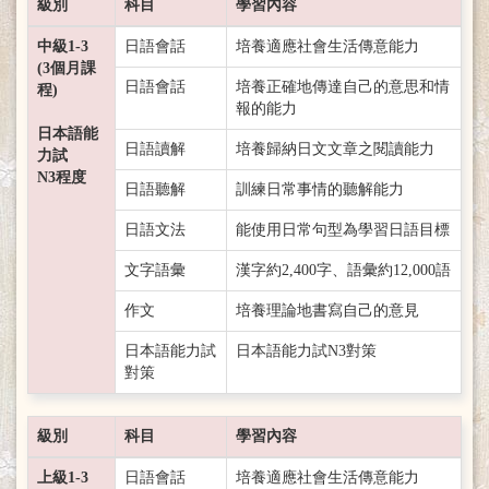
級別
科目
學習內容
中級1-3
日語會話
培養適應社會生活傳意能力
(3個月課
日語會話
培養正確地傳達自己的意思和情
程)
報的能力
日本語能
日語讀解
培養歸納日文文章之閱讀能力
力試
N3程度
日語聽解
訓練日常事情的聽解能力
日語文法
能使用日常句型為學習日語目標
文字語彙
漢字約2,400字、語彙約12,000語
作文
培養理論地書寫自己的意見
日本語能力試
日本語能力試N3對策
對策
級別
科目
學習內容
上級1-3
日語會話
培養適應社會生活傳意能力