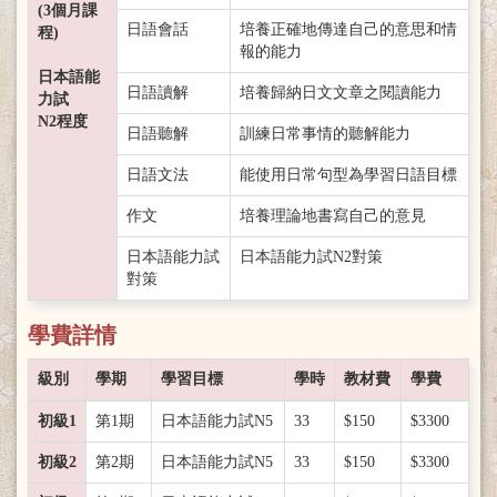
(3個月課
日語會話
培養正確地傳達自己的意思和情
程)
報的能力
日本語能
日語讀解
培養歸納日文文章之閱讀能力
力試
N2程度
日語聽解
訓練日常事情的聽解能力
日語文法
能使用日常句型為學習日語目標
作文
培養理論地書寫自己的意見
日本語能力試
日本語能力試N2對策
對策
學費詳情
級別
學期
學習目標
學時
教材費
學費
初級1
第1期
日本語能力試N5
33
$150
$3300
初級2
第2期
日本語能力試N5
33
$150
$3300