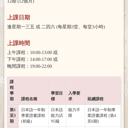
12期 (12個月)
上課日期
逢星期一三五 或 二四六 (每星期3堂、每堂3小時)
上課時間
上午課程：10:00-13:00 或
下午課程：14:00-17:00 或
晚間課程：19:00-22:00
課
程
學
學習目
入學要
期
課程名稱
標
求
延續課程
第1
日本語一年制
日本語
能力不
日本語一年制專
至3
專業證書課程
能力試
限
業證書課程 (第4
期
(初級)
N5級
至6期)