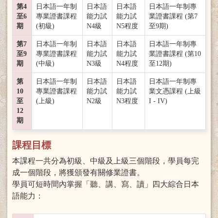
第4
日本語一年制
日本語
日本語
日本語一年制專
至6
專業證書課程
能力試
能力試
業證書課程 (第7
期
(初級)
N4級
N5程度
至9期)
第7
日本語一年制
日本語
日本語
日本語一年制專
至9
專業證書課程
能力試
能力試
業證書課程 (第10
期
(中級)
N3級
N4程度
至12期)
第
日本語一年制
日本語
日本語
日本語一年制專
10
專業證書課程
能力試
能力試
業文憑課程 (上級
至
(上級)
N2級
N3程度
I - IV)
12
期
課程目標
本課程一共分為初級、中級及上級三個階段，學員每完
成一個階段，將獲頒發有關修業證書。
學員可短時間內掌握「聽、講、寫、讀」四大綜合日本
語能力：