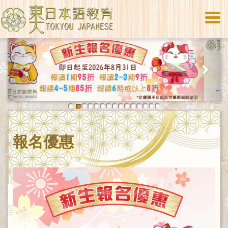
Togg
navi
Previous
Next
報名優惠