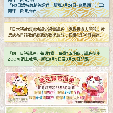
「N3日語特急精英課程」新班8月24日 (逢星期一、三)
開課，歡迎插班。
「日本語教師資格認定證書課程」專為香港人開設，教
授成為日語教師必要的教學技能，初級8月30日開課。
「網上日語課程」每週1堂、每堂1.5小時，課程使用
ZOOM 網上教學。新班8月3日及8月20日開課。